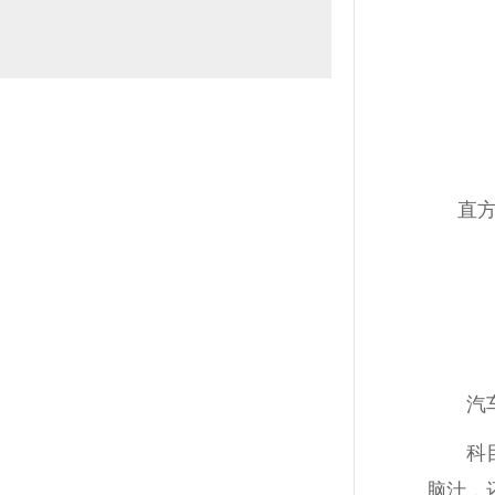
直
汽
科
脑汁，