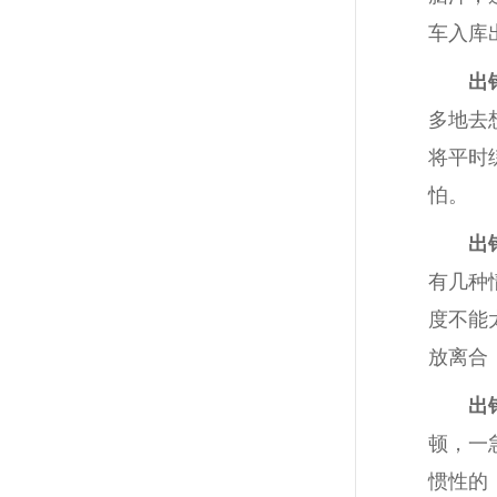
车入库
出
多地去
将平时
怕。
出
有几种
度不能
放离合
出
顿，一
惯性的